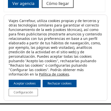
Ver agencia
Cómo llegar
Viajes Carrefour, utiliza cookies propias y de terceros y
otras tecnologías similares para garantizar el correcto
funcionamiento de la web (cookies técnicas), así como
para fines publicitarios (mostrarte anuncios y contenido
relacionados con tus preferencias en base a un perfil
elaborado a partir de tus hábitos de navegación, como,
por ejemplo, las páginas web visitadas), analíticos
¿Soñando con la escapada perfecta? En
Santa Cruz de
(medición de la actividad en el sitio web) y de
Tenerife
personalización. Puedes aceptar todas las cookies
contamos con agencias de viajes listas para
pulsando "Acepto las cookies", rechazarlas pulsando
convertir esos sueños en realidad. Ya sea una aventura
"Rechazo las cookies" o configurarlas pulsando
exótica, una escapada romántica o unas vacaciones
"Configurar las cookies". Podrás obtener más
familiares inolvidables, te ayudamos a encontrar el
información en la
Política de cookies
.
viaje ideal que se adapte a ti. ¡Pásate a vernos y juntos
Aceptar cookies
Rechazar cookies
planearemos tu próxima gran aventura!
Configuración