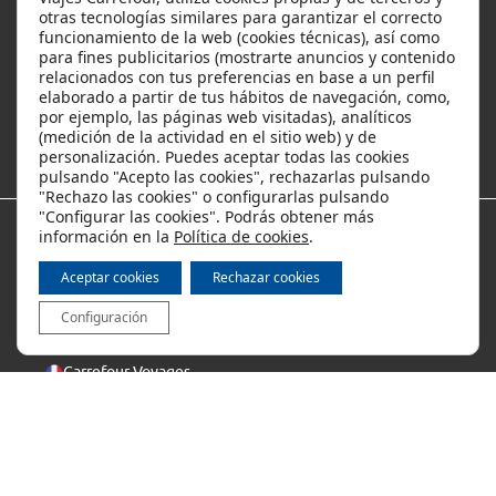
Ayuda
otras tecnologías similares para garantizar el correcto
funcionamiento de la web (cookies técnicas), así como
para fines publicitarios (mostrarte anuncios y contenido
relacionados con tus preferencias en base a un perfil
Ofertas y descuentos
elaborado a partir de tus hábitos de navegación, como,
por ejemplo, las páginas web visitadas), analíticos
(medición de la actividad en el sitio web) y de
Los viajes más populares
personalización. Puedes aceptar todas las cookies
pulsando "Acepto las cookies", rechazarlas pulsando
"Rechazo las cookies" o configurarlas pulsando
"Configurar las cookies". Podrás obtener más
información en la
Política de cookies
.
Métodos de pago
Aceptar cookies
Rechazar cookies
Configuración
Internacional
Carrefour Voyages