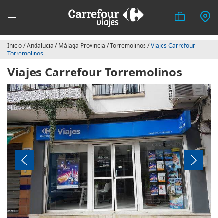
Inicio
/
Andalucia
/
Málaga Provincia
/
Torremolinos
/
Viajes Carrefour
Torremolinos
Viajes Carrefour Torremolinos