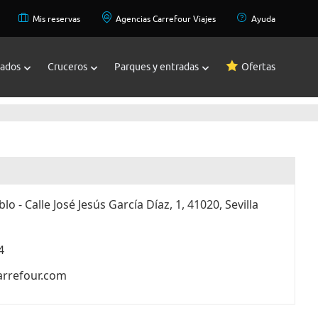
Mis reservas
Agencias Carrefour Viajes
Ayuda
zados
Cruceros
Parques y entradas
Ofertas
lo - Calle José Jesús García Díaz, 1, 41020, Sevilla
4
arrefour.com