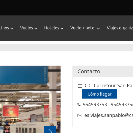
tinos
Vuelos
Hoteles
Vuelo + hotel
Viajes organi
Contacto
C.C. Carrefour San Pab
Cómo llegar
954593753 - 95459375
es.viajes.sanpablo@c