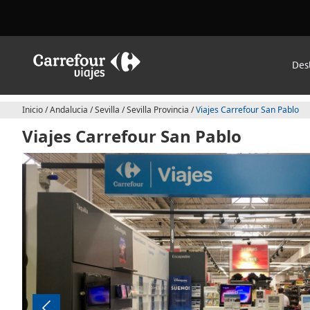
Des
Inicio
/
Andalucia
/
Sevilla
/
Sevilla Provincia
/
Viajes Carrefour San Pablo
Viajes Carrefour San Pablo