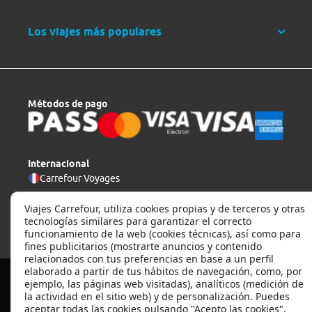
Los viajes más populares
Métodos de pago
Internacional
Carrefour Voyages
Viajes Carrefour, utiliza cookies propias y de terceros y otras
tecnologías similares para garantizar el correcto
funcionamiento de la web (cookies técnicas), así como para
fines publicitarios (mostrarte anuncios y contenido
relacionados con tus preferencias en base a un perfil
elaborado a partir de tus hábitos de navegación, como, por
Copyright © 2025 Viajes Carrefour, S. L. U.
ejemplo, las páginas web visitadas), analíticos (medición de
v 5.0.16-1
la actividad en el sitio web) y de personalización. Puedes
aceptar todas las cookies pulsando "Acepto las cookies",