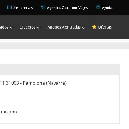
Mis reservas
Agencias Carrefour Viajes
Ayuda
zados
Cruceros
Parques y entradas
Ofertas
 11 31003 - Pamplona (Navarra)
four.com