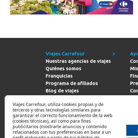
Viajes Carrefour
Ay
Nuestras agencias de viajes
Co
Quiénes somos
Mis
Franquicias
Fin
Programa de afiliados
Pre
Blog de viajes
Con
Descuento empleados
Pol
Viajes Carrefour, utiliza cookies propias y de
pri
terceros y otras tecnologías similares para
garantizar el correcto funcionamiento de la web
(cookies técnicas), así como para fines
publicitarios (mostrarte anuncios y contenido
relacionados con tus preferencias en base a un
perfil elaborado a partir de tus hábitos de