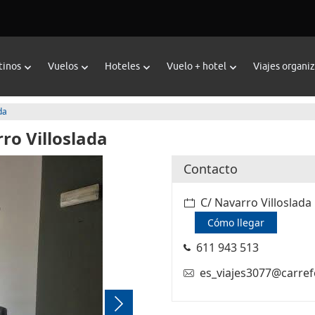
tinos
Vuelos
Hoteles
Vuelo + hotel
Viajes organi
da
ro Villoslada
Contacto
C/ Navarro Villoslada
Cómo llegar
611 943 513
es_viajes3077@carre