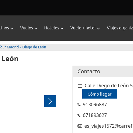
tinos
Vuelos
Hoteles
Vuelo + hotel
Viajes organi
four Madrid – Diego de León
e León
Contacto
Calle Diego de León 5
Cómo llegar
913096887
671893627
es_viajes1572@carre