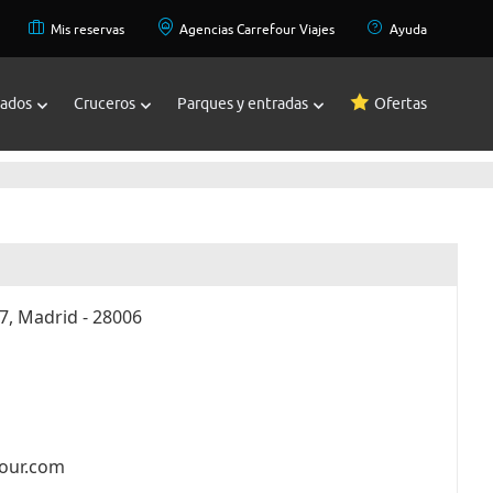
Mis reservas
Agencias Carrefour Viajes
Ayuda
zados
Cruceros
Parques y entradas
Ofertas
7, Madrid - 28006
four.com