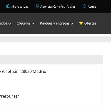
Mis reservas
Agencias Carrefour Viajes
Ayuda
zados
Cruceros
Parques y entradas
Ofertas
279, Tetuán, 28020 Madrid
rrefour.es/