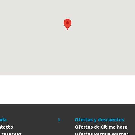
uda
Ofertas y descuentos
ntacto
Ofertas de última hora
 reservas
Ofertas Parque Warner