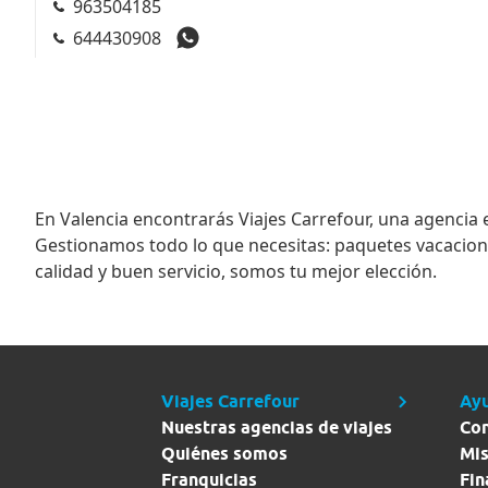
963504185
644430908
En
Valencia
encontrarás
Viajes Carrefour
, una agencia 
Gestionamos todo lo que necesitas: paquetes vacacionale
calidad y buen servicio, somos tu mejor elección.
Viajes Carrefour
Ay
Nuestras agencias de viajes
Co
Quiénes somos
Mis
Franquicias
Fin