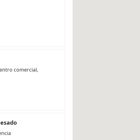
Ver agencia
Cómo 
Viajes Carrefour Valen
Avenida Dr. Pesset Alei
963463426
Ver agencia
Cómo 
entro comercial,
Mesado
encia