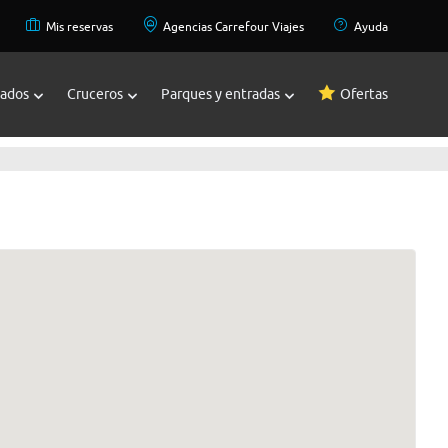
Mis reservas
Agencias Carrefour Viajes
Ayuda
zados
Cruceros
Parques y entradas
Ofertas
llegar
cia – Santiago Rusiñol
 32, 46019, Valencia