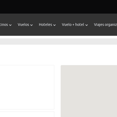
tinos
Vuelos
Hoteles
Vuelo + hotel
Viajes organi
Ver agencia
Cómo 
Viajes Carrefour Valen
Calle Santiago Rusiñol,
963651113