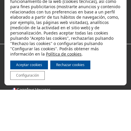
funcionamiento de la web (cookies técnicas), así como
para fines publicitarios (mostrarte anuncios y contenido
relacionados con tus preferencias en base a un perfil
Ofertas y descuentos
elaborado a partir de tus hábitos de navegación, como,
por ejemplo, las páginas web visitadas), analíticos
(medición de la actividad en el sitio web) y de
Los viajes más populares
personalización. Puedes aceptar todas las cookies
pulsando "Acepto las cookies", rechazarlas pulsando
"Rechazo las cookies" o configurarlas pulsando
"Configurar las cookies". Podrás obtener más
información en la
Política de cookies
.
Métodos de pago
Aceptar cookies
Rechazar cookies
Configuración
Internacional
Carrefour Voyages
Copyright © 2025 Viajes Carrefour, S. L. U.