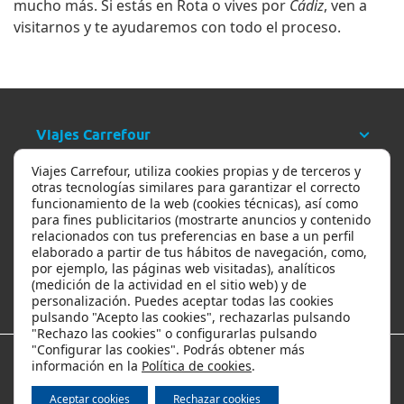
mucho más. Si estás en
Rota
o vives por
Cádiz
, ven a
visitarnos y te ayudaremos con todo el proceso.
Viajes Carrefour
Viajes Carrefour, utiliza cookies propias y de terceros y
Ayuda
otras tecnologías similares para garantizar el correcto
funcionamiento de la web (cookies técnicas), así como
para fines publicitarios (mostrarte anuncios y contenido
relacionados con tus preferencias en base a un perfil
Ofertas y descuentos
elaborado a partir de tus hábitos de navegación, como,
por ejemplo, las páginas web visitadas), analíticos
(medición de la actividad en el sitio web) y de
Los viajes más populares
personalización. Puedes aceptar todas las cookies
pulsando "Acepto las cookies", rechazarlas pulsando
"Rechazo las cookies" o configurarlas pulsando
"Configurar las cookies". Podrás obtener más
información en la
Política de cookies
.
Métodos de pago
Aceptar cookies
Rechazar cookies