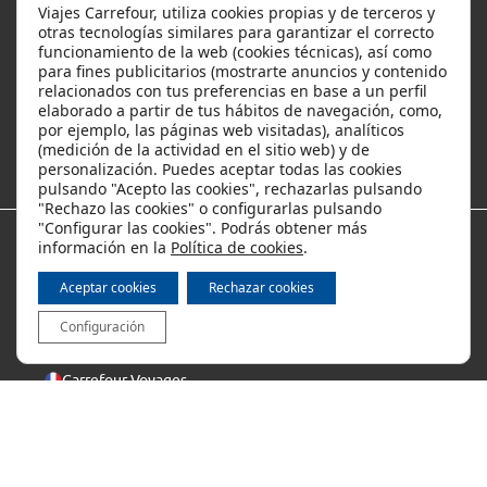
Viajes Carrefour, utiliza cookies propias y de terceros y
Ayuda
otras tecnologías similares para garantizar el correcto
funcionamiento de la web (cookies técnicas), así como
para fines publicitarios (mostrarte anuncios y contenido
relacionados con tus preferencias en base a un perfil
Ofertas y descuentos
elaborado a partir de tus hábitos de navegación, como,
por ejemplo, las páginas web visitadas), analíticos
(medición de la actividad en el sitio web) y de
Los viajes más populares
personalización. Puedes aceptar todas las cookies
pulsando "Acepto las cookies", rechazarlas pulsando
"Rechazo las cookies" o configurarlas pulsando
"Configurar las cookies". Podrás obtener más
información en la
Política de cookies
.
Métodos de pago
Aceptar cookies
Rechazar cookies
Configuración
Internacional
Carrefour Voyages