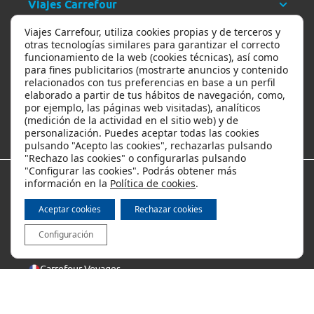
Viajes Carrefour
Viajes Carrefour, utiliza cookies propias y de terceros y
Ayuda
otras tecnologías similares para garantizar el correcto
funcionamiento de la web (cookies técnicas), así como
para fines publicitarios (mostrarte anuncios y contenido
relacionados con tus preferencias en base a un perfil
Ofertas y descuentos
elaborado a partir de tus hábitos de navegación, como,
por ejemplo, las páginas web visitadas), analíticos
(medición de la actividad en el sitio web) y de
Los viajes más populares
personalización. Puedes aceptar todas las cookies
pulsando "Acepto las cookies", rechazarlas pulsando
"Rechazo las cookies" o configurarlas pulsando
"Configurar las cookies". Podrás obtener más
información en la
Política de cookies
.
Métodos de pago
Aceptar cookies
Rechazar cookies
Configuración
Internacional
Carrefour Voyages