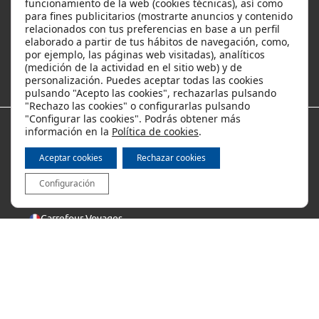
funcionamiento de la web (cookies técnicas), así como
para fines publicitarios (mostrarte anuncios y contenido
relacionados con tus preferencias en base a un perfil
Ofertas y descuentos
elaborado a partir de tus hábitos de navegación, como,
por ejemplo, las páginas web visitadas), analíticos
(medición de la actividad en el sitio web) y de
Los viajes más populares
personalización. Puedes aceptar todas las cookies
pulsando "Acepto las cookies", rechazarlas pulsando
"Rechazo las cookies" o configurarlas pulsando
"Configurar las cookies". Podrás obtener más
información en la
Política de cookies
.
Métodos de pago
Aceptar cookies
Rechazar cookies
Configuración
Internacional
Carrefour Voyages
Copyright © 2025 Viajes Carrefour, S. L. U.