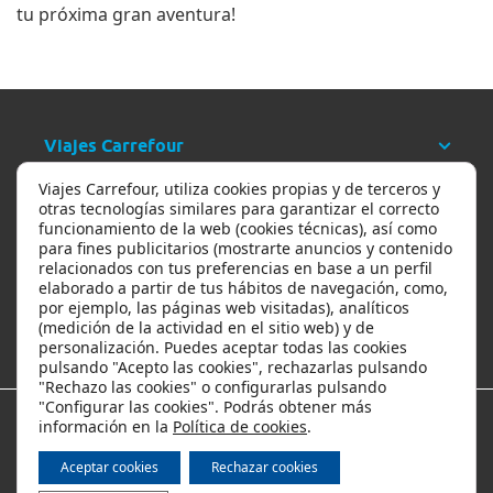
tu próxima gran aventura!
Viajes Carrefour
Viajes Carrefour, utiliza cookies propias y de terceros y
Ayuda
otras tecnologías similares para garantizar el correcto
funcionamiento de la web (cookies técnicas), así como
para fines publicitarios (mostrarte anuncios y contenido
relacionados con tus preferencias en base a un perfil
Ofertas y descuentos
elaborado a partir de tus hábitos de navegación, como,
por ejemplo, las páginas web visitadas), analíticos
(medición de la actividad en el sitio web) y de
Los viajes más populares
personalización. Puedes aceptar todas las cookies
pulsando "Acepto las cookies", rechazarlas pulsando
"Rechazo las cookies" o configurarlas pulsando
"Configurar las cookies". Podrás obtener más
información en la
Política de cookies
.
Métodos de pago
Aceptar cookies
Rechazar cookies