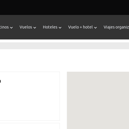
tinos
Vuelos
Hoteles
Vuelo + hotel
Viajes organi
a