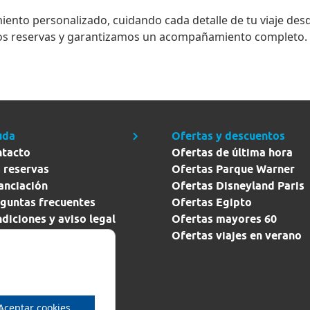
ento personalizado, cuidando cada detalle de tu viaje desd
s reservas y garantizamos un acompañamiento completo. S
uda
Ofertas y descuentos
ntacto
Ofertas de última hora
 reservas
Ofertas Parque Warner
anciación
Ofertas Disneyland Paris
guntas frecuentes
Ofertas Egipto
diciones y aviso legal
Ofertas mayores 60
ítica de seguridad y
Ofertas viajes en verano
vacidad
Aceptar cookies