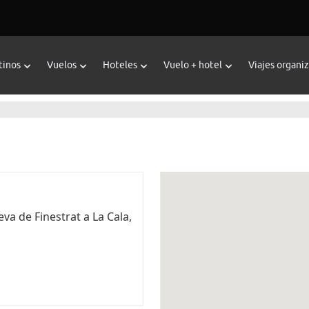
tinos
Vuelos
Hoteles
Vuelo + hotel
Viajes organi
eva de Finestrat a La Cala,